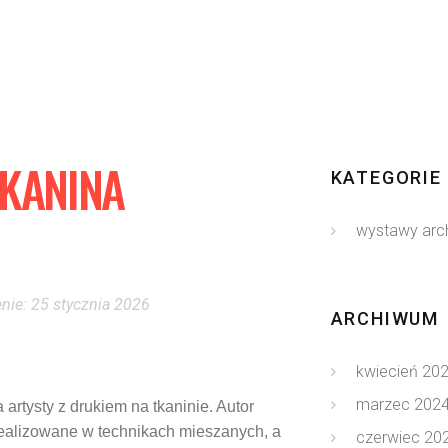
TKANINA
KATEGORIE
wystawy arc
nie: 25 stycznia 2026
ARCHIWUM
kwiecień 20
marzec 202
rtysty z drukiem na tkaninie. Autor
realizowane w technikach mieszanych, a
czerwiec 20