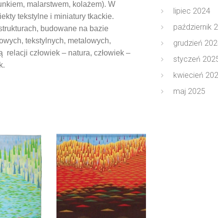
ysunkiem, malarstwem, kolażem). W
lipiec 2024
kty tekstylne i miniatury tkackie.
październik 
 strukturach, budowane na bazie
owych, tekstylnych, metalowych,
grudzień 202
ą
relacji człowiek – natura, człowiek –
styczeń 202
k.
kwiecień 20
maj 2025